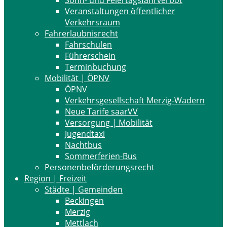
Sonn- und Feiertagsfahrverbot
Veranstaltungen öffentlicher
Verkehrsraum
Fahrerlaubnisrecht
Fahrschulen
Führerschein
Terminbuchung
Mobilität | ÖPNV
ÖPNV
Verkehrsgesellschaft Merzig-Wadern
Neue Tarife saarVV
Versorgung | Mobilität
Jugendtaxi
Nachtbus
Sommerferien-Bus
Personenbeförderungsrecht
Region | Freizeit
Städte | Gemeinden
Beckingen
Merzig
Mettlach