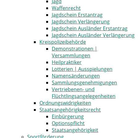
Jagd
Waffenrecht
Jagdschein Erstantrag
Jagdschein Verlängerung
Jagdschein Ausländer Erstantrag
Jagdschein Ausländer Verlängerung
Kreispolizeibehörde
Demonstrationen |
Versammlungen
Heilpraktiker
Lotterien | Ausspielungen
Namensänderungen
Sammlungsgenehmigungen
Vertriebenen- und
Flüchtlingsangelegenheiten
Ordnungswidrigkeiten
Staatsangehörigkeitsrecht
Einbürgerung
Optionspflicht
Staatsangehörigkeit
Sportförderung