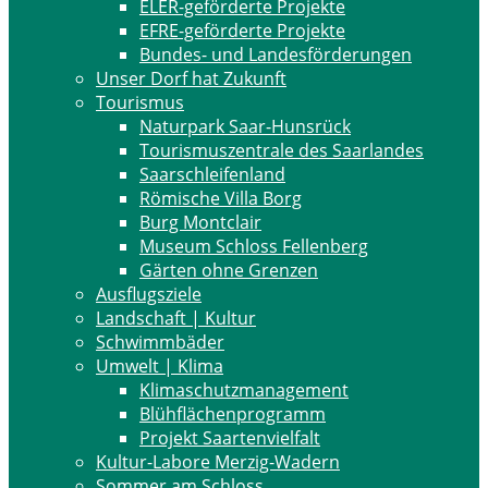
ELER-geförderte Projekte
EFRE-geförderte Projekte
Bundes- und Landesförderungen
Unser Dorf hat Zukunft
Tourismus
Naturpark Saar-Hunsrück
Tourismuszentrale des Saarlandes
Saarschleifenland
Römische Villa Borg
Burg Montclair
Museum Schloss Fellenberg
Gärten ohne Grenzen
Ausflugsziele
Landschaft | Kultur
Schwimmbäder
Umwelt | Klima
Klimaschutzmanagement
Blühflächenprogramm
Projekt Saartenvielfalt
Kultur-Labore Merzig-Wadern
Sommer am Schloss