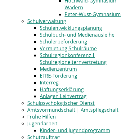
Hochwald-Gymnasium
Wadern
Peter-Wust-Gymnasium
Schulverwaltung
Schulentwicklungsplanung
Schulbuch- und Medienausleihe
Schülerbeförderung
Vermietung Schulräume
Schulregionkonferenz |
Schulregionelternvertretung
Medienzentrum
EFRE-Förderung
Interreg
Haftungserklärung
Anlagen Leihvertrag
Schulpsychologischer Dienst
Amtsvormundschaft | Amtspflegschaft
Frühe Hilfen
Jugendarbeit
Kinder- und Jugendprogramm
Schutzauftrag