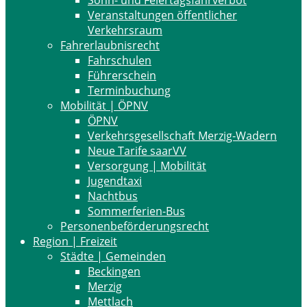
Sonn- und Feiertagsfahrverbot
Veranstaltungen öffentlicher
Verkehrsraum
Fahrerlaubnisrecht
Fahrschulen
Führerschein
Terminbuchung
Mobilität | ÖPNV
ÖPNV
Verkehrsgesellschaft Merzig-Wadern
Neue Tarife saarVV
Versorgung | Mobilität
Jugendtaxi
Nachtbus
Sommerferien-Bus
Personenbeförderungsrecht
Region | Freizeit
Städte | Gemeinden
Beckingen
Merzig
Mettlach