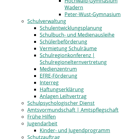
Hochwald-Gymnasium
Wadern
Peter-Wust-Gymnasium
Schulverwaltung
Schulentwicklungsplanung
Schulbuch- und Medienausleihe
Schülerbeförderung
Vermietung Schulräume
Schulregionkonferenz |
Schulregionelternvertretung
Medienzentrum
EFRE-Förderung
Interreg
Haftungserklärung
Anlagen Leihvertrag
Schulpsychologischer Dienst
Amtsvormundschaft | Amtspflegschaft
Frühe Hilfen
Jugendarbeit
Kinder- und Jugendprogramm
Schutzauftrag