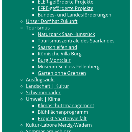
ELER-geförderte Projekte
EFRE-geförderte Projekte
Bundes- und Landesförderungen
Unser Dorf hat Zukunft
Tourismus
Naturpark Saar-Hunsrück
Tourismuszentrale des Saarlandes
Saarschleifenland
Römische Villa Borg
Burg Montclair
Museum Schloss Fellenberg
Gärten ohne Grenzen
Ausflugsziele
Landschaft | Kultur
Schwimmbäder
Umwelt | Klima
Klimaschutzmanagement
Blühflächenprogramm
Projekt Saartenvielfalt
Kultur-Labore Merzig-Wadern
Sommer am Schloss