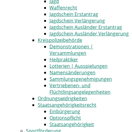
Jagd
Waffenrecht
Jagdschein Erstantrag
Jagdschein Verlängerung
Jagdschein Ausländer Erstantrag
Jagdschein Ausländer Verlängerung
Kreispolizeibehörde
Demonstrationen |
Versammlungen
Heilpraktiker
Lotterien | Ausspielungen
Namensänderungen
Sammlungsgenehmigungen
Vertriebenen- und
Flüchtlingsangelegenheiten
Ordnungswidrigkeiten
Staatsangehörigkeitsrecht
Einbürgerung
Optionspflicht
Staatsangehörigkeit
Sportförderung