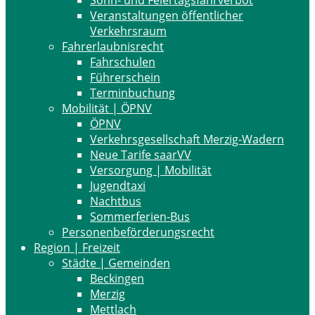
Sonn- und Feiertagsfahrverbot
Veranstaltungen öffentlicher
Verkehrsraum
Fahrerlaubnisrecht
Fahrschulen
Führerschein
Terminbuchung
Mobilität | ÖPNV
ÖPNV
Verkehrsgesellschaft Merzig-Wadern
Neue Tarife saarVV
Versorgung | Mobilität
Jugendtaxi
Nachtbus
Sommerferien-Bus
Personenbeförderungsrecht
Region | Freizeit
Städte | Gemeinden
Beckingen
Merzig
Mettlach