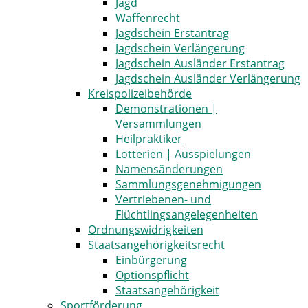
Jagd
Waffenrecht
Jagdschein Erstantrag
Jagdschein Verlängerung
Jagdschein Ausländer Erstantrag
Jagdschein Ausländer Verlängerung
Kreispolizeibehörde
Demonstrationen |
Versammlungen
Heilpraktiker
Lotterien | Ausspielungen
Namensänderungen
Sammlungsgenehmigungen
Vertriebenen- und
Flüchtlingsangelegenheiten
Ordnungswidrigkeiten
Staatsangehörigkeitsrecht
Einbürgerung
Optionspflicht
Staatsangehörigkeit
Sportförderung