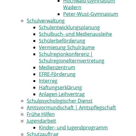
Hochwald-Gymnasium
Wadern
Peter-Wust-Gymnasium
Schulverwaltung
Schulentwicklungsplanung
Schulbuch- und Medienausleihe
Schülerbeförderung
Vermietung Schulräume
Schulregionkonferenz |
Schulregionelternvertretung
Medienzentrum
EFRE-Förderung
Interreg
Haftungserklärung
Anlagen Leihvertrag
Schulpsychologischer Dienst
Amtsvormundschaft | Amtspflegschaft
Frühe Hilfen
Jugendarbeit
Kinder- und Jugendprogramm
Schutzauftrag