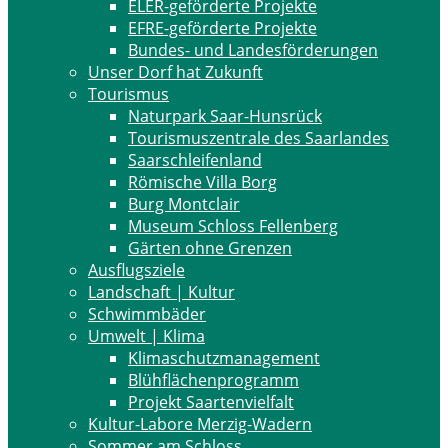
ELER-geförderte Projekte
EFRE-geförderte Projekte
Bundes- und Landesförderungen
Unser Dorf hat Zukunft
Tourismus
Naturpark Saar-Hunsrück
Tourismuszentrale des Saarlandes
Saarschleifenland
Römische Villa Borg
Burg Montclair
Museum Schloss Fellenberg
Gärten ohne Grenzen
Ausflugsziele
Landschaft | Kultur
Schwimmbäder
Umwelt | Klima
Klimaschutzmanagement
Blühflächenprogramm
Projekt Saartenvielfalt
Kultur-Labore Merzig-Wadern
Sommer am Schloss