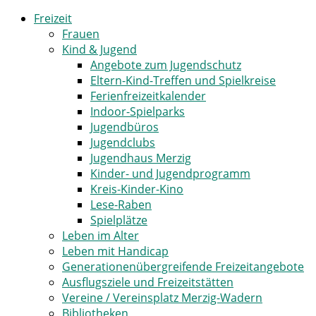
Freizeit
Frauen
Kind & Jugend
Angebote zum Jugendschutz
Eltern-Kind-Treffen und Spielkreise
Ferienfreizeitkalender
Indoor-Spielparks
Jugendbüros
Jugendclubs
Jugendhaus Merzig
Kinder- und Jugendprogramm
Kreis-Kinder-Kino
Lese-Raben
Spielplätze
Leben im Alter
Leben mit Handicap
Generationenübergreifende Freizeitangebote
Ausflugsziele und Freizeitstätten
Vereine / Vereinsplatz Merzig-Wadern
Bibliotheken